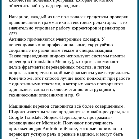
количество полезных программ, которые помогают
облегчить работу над переводами.
Наверное, каждый из нас пользовался средством проверки
правописания и грамматики в текстовых редакторах - это
значительно упрощает работу корректоров и редакторов.
????
Активно применяются электронные словари. У
переводчиков они профессиональные, скрупулёзно
собранные по различным темам и специализациям.
Также переводчики широко используют системы памяти
переводов (Translation Memory), которые запоминают
целые фрагменты переведённых текстов, а потом
подсказывают, если подобные фрагменты уже встречались.
Конечно же, этот способ лучше всего подходит при работе
с однотипными текстами, в которых часто повторяются
одинаковые слова и словосочетания: инструкциями,
техническими описаниями и пр. ⚙
Машинный перевод становится всё более совершенным.
Широко известны такие продвинутые онлайн-ресурсы, как
Google Translate, Яндекс-Переводчик, программы-
переводчики от Microsoft. Получают популярность
приложения для Android и iPhone, которые понимают и
переводят устную речь и разные надписи, и могут быть