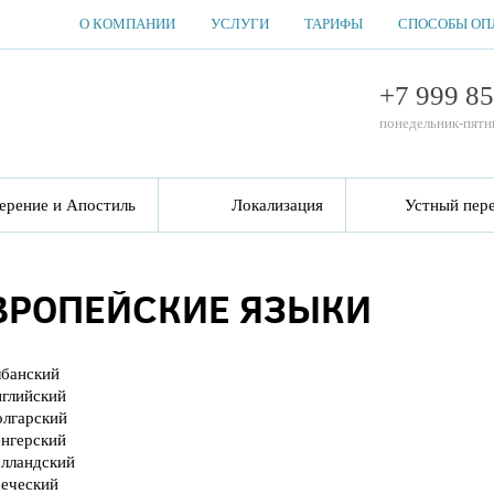
О КОМПАНИИ
УСЛУГИ
ТАРИФЫ
СПОСОБЫ ОП
+7 999 8
понедельник-пятн
ерение и Апостиль
Локализация
Устный пер
ВРОПЕЙСКИЕ ЯЗЫКИ
лбанский
нглийский
олгарский
енгерский
олландский
реческий