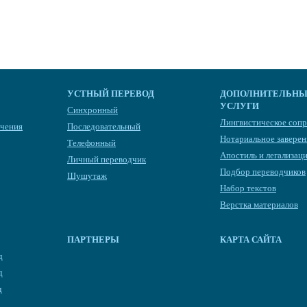
УСТНЫЙ ПЕРЕВОД
ДОПОЛНИТЕЛЬН
УСЛУГИ
Синхронный
Лингвистическое соп
ечения
Последовательный
Нотариальное заверен
Телефонный
Апостиль и легализац
Личный переводчик
Подбор переводчиков
Шушутаж
Набор текстов
Верстка материалов
ПАРТНЕРЫ
КАРТА САЙТА
д
д
д