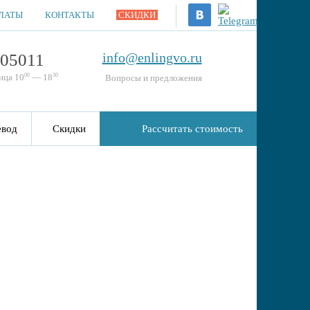
ЛАТЫ
КОНТАКТЫ
СКИДКИ
info@enlingvo.ru
505011
00
30
ица 10
— 18
Вопросы и предложения
евод
Скидки
Рассчитать стоимость