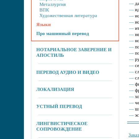
д
Металлургия
и
ВПК
Художественная литература
и
и
Языки
и
Про машинный перевод
н
н
п
НОТАРИАЛЬНОЕ ЗАВЕРЕНИЕ И
п
АПОСТИЛЬ
р
с
с
ПЕРЕВОД АУДИО И ВИДЕО
с
ф
ЛОКАЛИЗАЦИЯ
ф
х
ч
УСТНЫЙ ПЕРЕВОД
ш
э
ЛИНГВИСТИЧЕСКОЕ
СОПРОВОЖДЕНИЕ
Зака