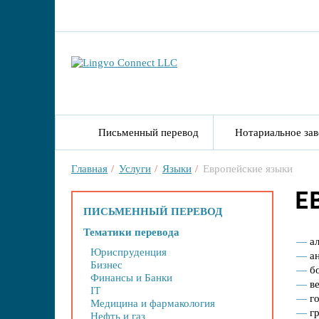
Письменный перевод
Нотариальное зав
Главная
Услуги
Языки
Европейские языки
Е
ПИСЬМЕННЫЙ ПЕРЕВОД
Тематики перевода
а
Юриспруденция
а
Бизнес
б
Финансы и Банки
в
IT
г
Медицина и фармакология
г
Нефть и газ