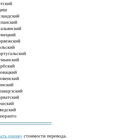
атский
диш
сландский
спанский
тальянский
емецкий
орвежский
ольский
ортугальский
умынский
ербский
ловацкий
ловенский
инский
ранцузский
орватский
ешский
ведский
сперанто
зать оценку
стоимости перевода.